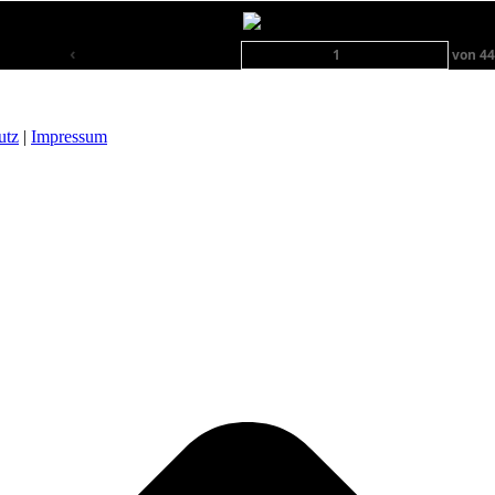
‹
von
4
utz
|
Impressum