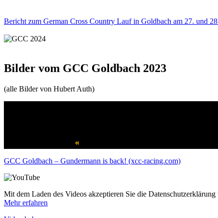
Bericht zum German Cross Country Lauf in Goldbach am 27. und 28.
Bilder vom GCC Goldbach 2023
(alle Bilder von Hubert Auth)
«
GCC Goldbach – Gundermann is back! (xcc-racing.com)
Mit dem Laden des Videos akzeptieren Sie die Datenschutzerklärung
Mehr erfahren