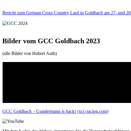
Bericht zum German Cross Country Lauf in Goldbach am 27. und 28.
Bilder vom GCC Goldbach 2023
(alle Bilder von Hubert Auth)
GCC Goldbach – Gundermann is back! (xcc-racing.com)