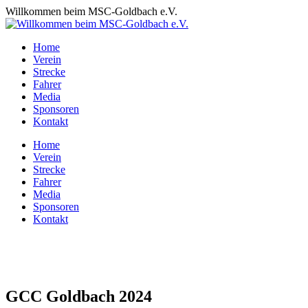
Zum
Willkommen beim MSC-Goldbach e.V.
Inhalt
springen
Home
Verein
Strecke
Fahrer
Media
Sponsoren
Kontakt
Home
Verein
Strecke
Fahrer
Media
Sponsoren
Kontakt
GCC Goldbach 2024