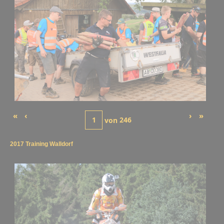
«
‹
›
»
von
246
2017 Training Walldorf