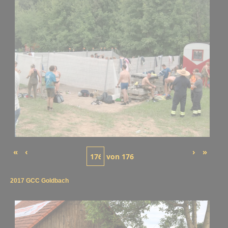
«
‹
›
»
von
176
2017 GCC Goldbach