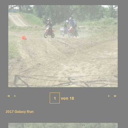
«
‹
›
»
von
18
2017 Galaxy Run