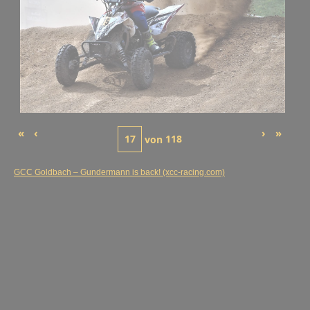
«
‹
›
»
von
118
GCC Goldbach – Gundermann is back! (xcc-racing.com)