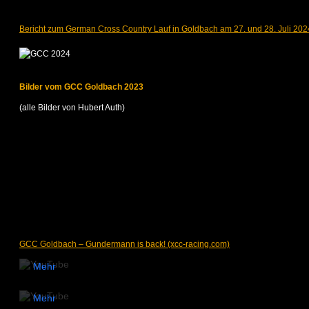
Bericht zum German Cross Country Lauf in Goldbach am 27. und 28. Juli 202
Bilder vom GCC Goldbach 2023
(alle Bilder von Hubert Auth)
Mit
dem
Laden
Mit
des
dem
Videos
Laden
akzeptieren
Mit
des
Sie die
dem
Videos
Datenschutzerklärung
Laden
akzeptieren
von
GCC Goldbach – Gundermann is back! (xcc-racing.com)
des
Sie die
YouTube.
Videos
Datenschutzerklärung
Mehr
akzeptieren
von
erfahren
Sie die
YouTube.
Datenschutzerklärung
Mehr
Video
von
erfahren