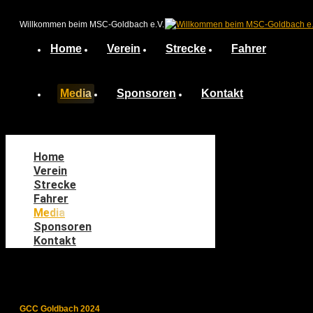
Zum
Inhalt
Willkommen beim MSC-Goldbach e.V.
springen
Home
Verein
Strecke
Fahrer
Media
Sponsoren
Kontakt
Home
Verein
Strecke
Fahrer
Media
Sponsoren
Kontakt
GCC Goldbach 2024