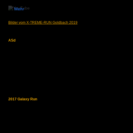
laden
YouTube.
Mehr
Video
erfahren
laden
YouTube
Bilder vom X-TREME-RUN Goldbach 2019
immer
Video
entsperren
laden
YouTube
immer
ASd
entsperren
YouTube
immer
entsperren
2017 Galaxy Run