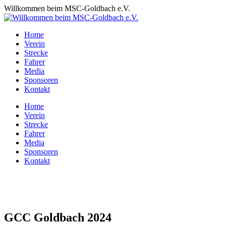
Zum
Willkommen beim MSC-Goldbach e.V.
Inhalt
springen
Home
Verein
Strecke
Fahrer
Media
Sponsoren
Kontakt
Home
Verein
Strecke
Fahrer
Media
Sponsoren
Kontakt
GCC Goldbach 2024