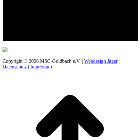
Copyright © 2026 MSC-Goldbach e.V. |
Webdesign Jäger
|
Datenschutz
|
Impressum
t
T