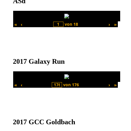
ASd
entsperren
YouTube
immer
entsperren
«
‹
von
18
›
»
2017 Galaxy Run
«
‹
von
176
›
»
2017 GCC Goldbach