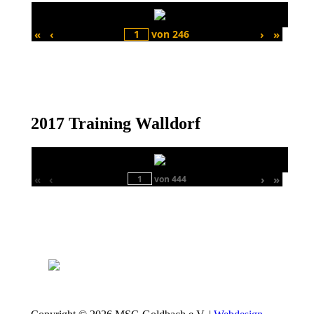
«
‹
von
246
›
»
2017 Training Walldorf
«
‹
›
»
von
444