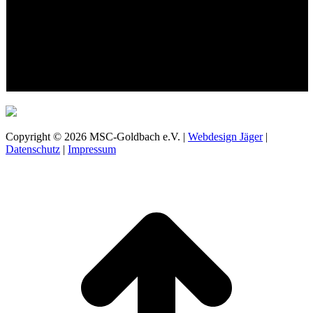
Copyright © 2026 MSC-Goldbach e.V. |
Webdesign Jäger
|
Datenschutz
|
Impressum
t
T