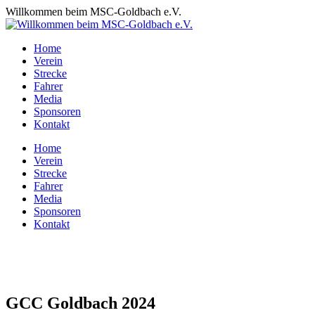
Zum
Willkommen beim MSC-Goldbach e.V.
Inhalt
springen
Home
Verein
Strecke
Fahrer
Media
Sponsoren
Kontakt
Home
Verein
Strecke
Fahrer
Media
Sponsoren
Kontakt
GCC Goldbach 2024