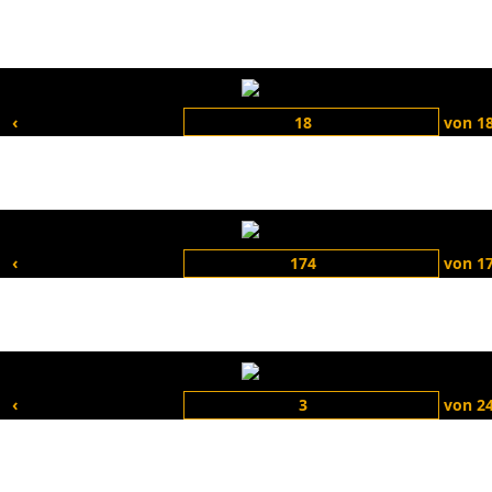
‹
von
1
‹
von
1
‹
von
2