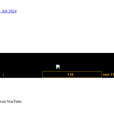
 Juli 2024
gcc2023-118
‹
von
1
 von YouTube.