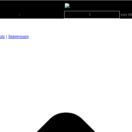
‹
von
4
utz
|
Impressum