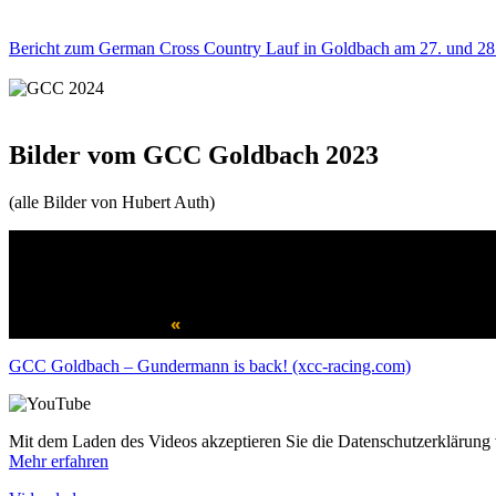
Bericht zum German Cross Country Lauf in Goldbach am 27. und 28.
Bilder vom GCC Goldbach 2023
(alle Bilder von Hubert Auth)
«
GCC Goldbach – Gundermann is back! (xcc-racing.com)
Mit dem Laden des Videos akzeptieren Sie die Datenschutzerklärung
Mehr erfahren