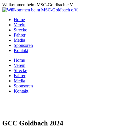
Zum
Willkommen beim MSC-Goldbach e.V.
Inhalt
springen
Home
Verein
Strecke
Fahrer
Media
Sponsoren
Kontakt
Home
Verein
Strecke
Fahrer
Media
Sponsoren
Kontakt
GCC Goldbach 2024