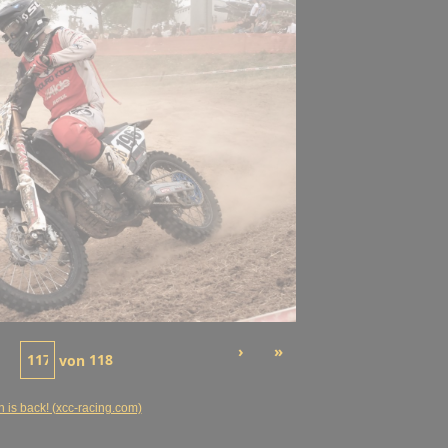
›
»
von
118
s back! (xcc-racing.com)