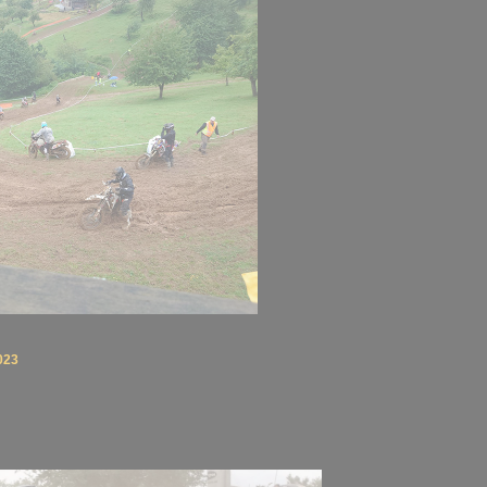
023
gcc2023-117