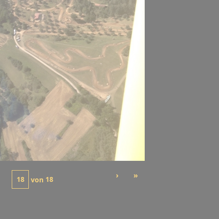
›
»
von
18