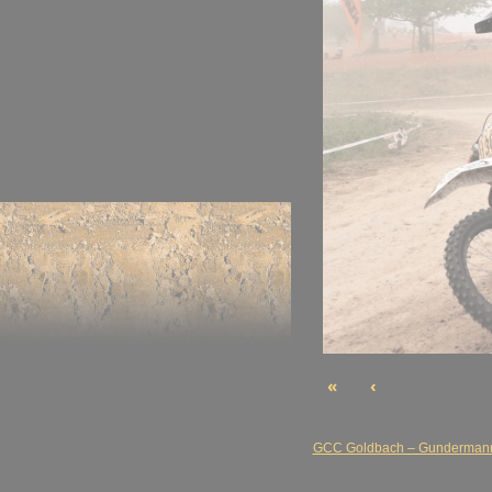
«
‹
GCC Goldbach – Gundermann i