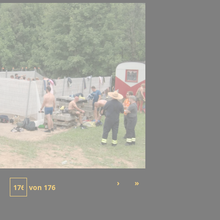
›
»
von
176