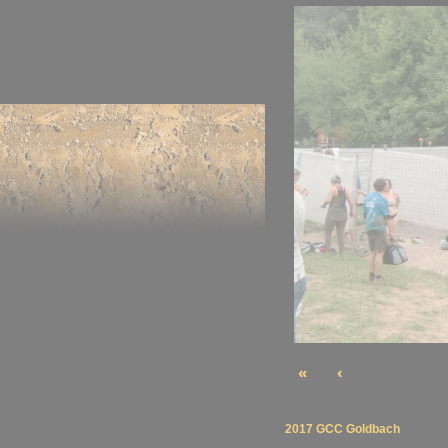
«
‹
2017 GCC Goldbach