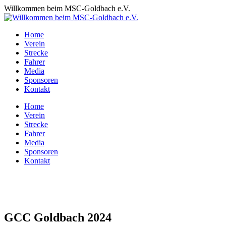
Zum
Willkommen beim MSC-Goldbach e.V.
Inhalt
springen
Home
Verein
Strecke
Fahrer
Media
Sponsoren
Kontakt
Home
Verein
Strecke
Fahrer
Media
Sponsoren
Kontakt
GCC Goldbach 2024