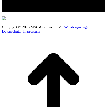
Copyright © 2026 MSC-Goldbach e.V. |
Webdesign Jäger
|
Datenschutz
|
Impressum
t
T