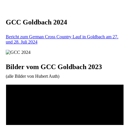
GCC Goldbach 2024
Bericht zum German Cross Country Lauf in Goldbach am 27.
und 28. Juli 2024
Bilder vom GCC Goldbach 2023
(alle Bilder von Hubert Auth)
Mit
dem
Laden
Mit
des
dem
Videos
Laden
akzeptieren
Mit
des
Sie die
dem
Videos
Datenschutzerklärung